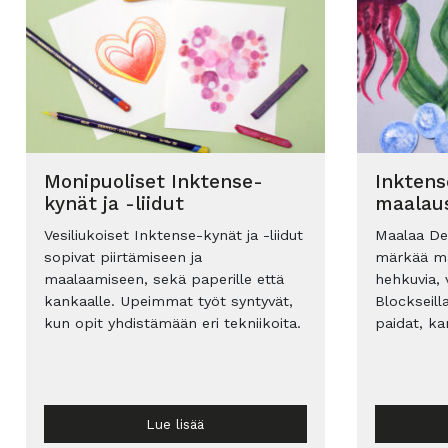
Monipuoliset Inktense-
Inktens
kynät ja -liidut
maalau
Vesiliukoiset Inktense-kynät ja -liidut
Maalaa De
sopivat piirtämiseen ja
märkää ma
maalaamiseen, sekä paperille että
hehkuvia, v
kankaalle. Upeimmat työt syntyvät,
Blockseill
kun opit yhdistämään eri tekniikoita.
paidat, ka
Lue lisää