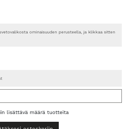
svetovalikosta ominaisuuden perusteella, ja klikkaa sitten
at
in lisättävä määrä tuotteita
ätäksesi ostoskoriin