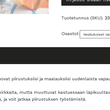
Antique
Black
White
määrä
määrä
Tuotetunnus (SKU):
23
Osastot:
Vesiliukoiset vä
vat piirustuksiisi ja maalauksiisi uudenlaista vapaut
 kirkkaita, mutta muuttuvat kastuessaan läpikuultav
 ja voit jatkaa piirustuksen työstämistä.