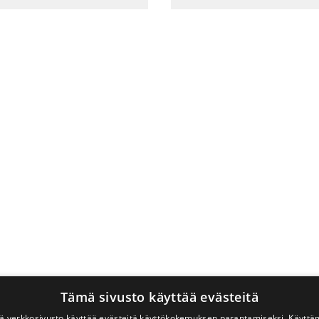
Tämä sivusto käyttää evästeitä
 verkkosivusto käyttää evästeitä käyttökokemuksen parantamiseksi. Käyttä