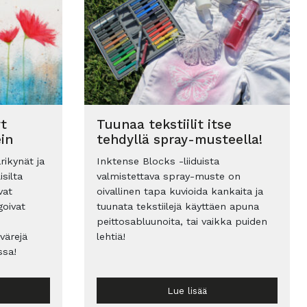
yt
Tuunaa tekstiilit itse
in
tehdyllä spray-musteella!
ikynät ja
Inktense Blocks -liiduista
isilta
valmistettava spray-muste on
vat
oivallinen tapa kuvioida kankaita ja
goivat
tuunata tekstiilejä käyttäen apuna
peittosabluunoita, tai vaikka puiden
värejä
lehtiä!
ssa!
Lue lisää