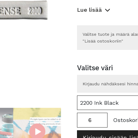
Lue lisää
Valitse tuote ja määrä ala
"Lisää ostoskoriin"
Valitse väri
Kirjaudu nähdäksesi hinn
Inktense
Ostoskori
Inktense
Blocks
Blocks
Ink
Kirjaudu sisään lis