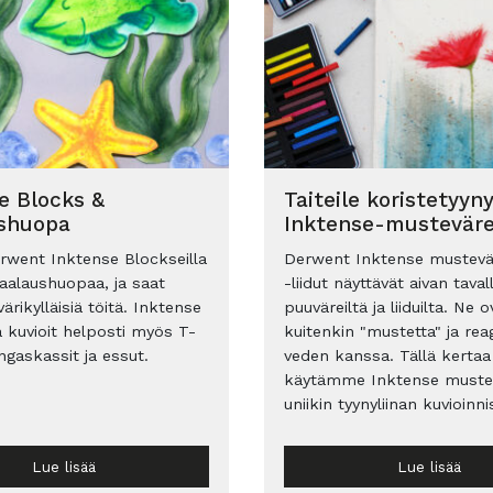
e Blocks &
Taiteile koristetyyn
shuopa
Inktense-musteväre
rwent Inktense Blockseilla
Derwent Inktense mustevär
alaushuopaa, ja saat
-liidut näyttävät aivan tavall
ärikylläisiä töitä. Inktense
puuväreiltä ja liiduilta. Ne o
a kuvioit helposti myös T-
kuitenkin "mustetta" ja rea
ngaskassit ja essut.
veden kanssa. Tällä kertaa
käytämme Inktense muste
uniikin tyynyliinan kuvioinni
Lue lisää
Lue lisää