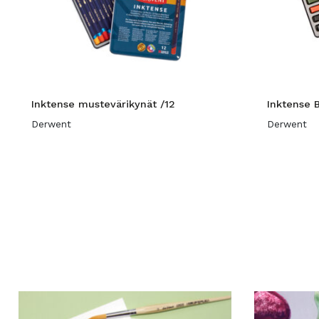
Inktense mustevärikynät /12
Inktense B
Derwent
Derwent