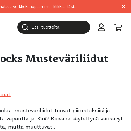
×
suunnattua verkkokauppaamme, klikkaa
tästä.
Etsi tuotteita
locks Musteväriliidut
nnat
ks -musteväriliidut tuovat piirustuksiisi ja
a vapautta ja väriä! Kuivana käytettynä värisävyt
aita, mutta muuttuvat…