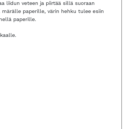
a liidun veteen ja piirtää sillä suoraan
a märälle paperille, värin hehku tulee esiin
mellä paperille.
kaalle.