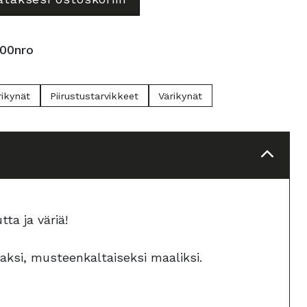
00nro
rikynät
Piirustustarvikkeet
Värikynät
ta ja väriä!
aksi, musteenkaltaiseksi maaliksi.