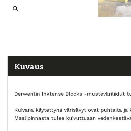
Kuvaus
Derwentin Inktense Blocks -musteväriliidut tuo
Kuivana käytettynä värisävyt ovat puhtaita ja
Maalipinnasta tulee kuivuttuaan vedenkestävä,