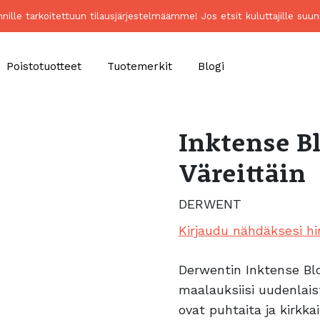
unnille tarkoitettuun tilausjärjestelmäämme! Jos etsit kuluttajille 
Poistotuotteet
Tuotemerkit
Blogi
Inktense B
Väreittäin
DERWENT
Kirjaudu nähdäksesi hi
Derwentin Inktense Bloc
maalauksiisi uudenlaist
ovat puhtaita ja kirkk