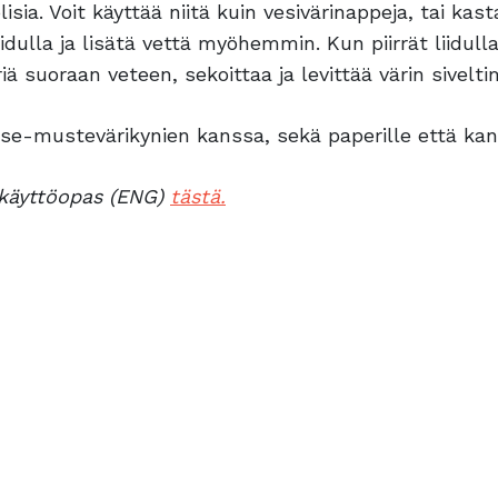
ia. Voit käyttää niitä kuin vesivärinappeja, tai kasta
idulla ja lisätä vettä myöhemmin. Kun piirrät liidull
ä suoraan veteen, sekoittaa ja levittää värin sivelti
ense-mustevärikynien kanssa, sekä paperille että kan
-käyttöopas (ENG)
tästä.