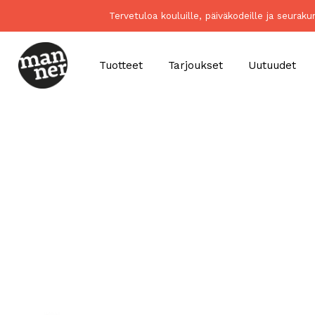
Tervetuloa kouluille, päiväkodeille ja seurak
Tuotteet
Tarjoukset
Uutuudet