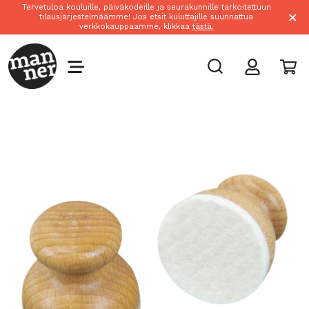
Tervetuloa kouluille, päiväkodeille ja seurakunnille tarkoitettuun
×
tilausjärjestelmäämme! Jos etsit kuluttajille suunnattua
verkkokauppaamme, klikkaa
tästä.