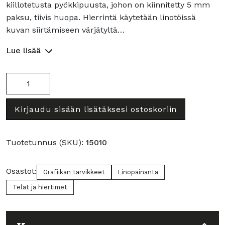
kiillotetusta pyökkipuusta, johon on kiinnitetty 5 mm
paksu, tiivis huopa. Hierrintä käytetään linotöissä
kuvan siirtämiseen värjätyltä…
Lue lisää
Käsihierrin
määrä
Kirjaudu sisään lisätäksesi ostoskoriin
Tuotetunnus (SKU):
15010
Osastot:
Grafiikan tarvikkeet
Linopainanta
Telat ja hiertimet