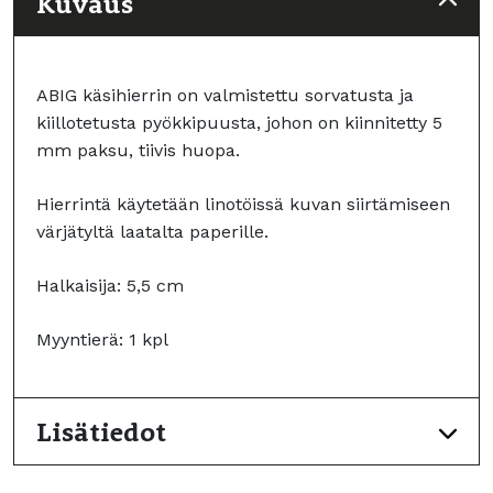
Kuvaus
ABIG käsihierrin on valmistettu sorvatusta ja
kiillotetusta pyökkipuusta, johon on kiinnitetty 5
mm paksu, tiivis huopa.
Hierrintä käytetään linotöissä kuvan siirtämiseen
värjätyltä laatalta paperille.
Halkaisija: 5,5 cm
Myyntierä: 1 kpl
Lisätiedot