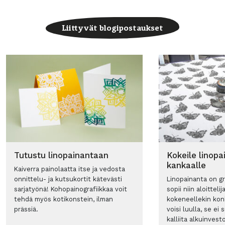
Liittyvät blogipostaukset
Tutustu linopainantaan
Kokeile linopa
kankaalle
Kaiverra painolaatta itse ja vedosta
onnittelu- ja kutsukortit kätevästi
Linopainanta on gra
sarjatyönä! Kohopainografiikkaa voit
sopii niin aloittelij
tehdä myös kotikonstein, ilman
kokeneellekin konk
prässiä.
voisi luulla, se ei
kalliita alkuinvesto